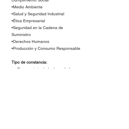
Cumplimiento Social
•Medio Ambiente
•Salud y Seguridad Industrial
•Ética Empresarial
•Seguridad en la Cadena de
Suministro
•Derechos Humanos
•Producción y Consumo Responsable
Tipo de constancia:
Reconocimiento (solo avalado por
FLC Global y el instructor).
Nombre del Curso
Responsabilidad Social Empresarial =
Instructor(es):
Empresas + Productivas + Humanas
+ Ecológicas.
Jorge Uvalle
(ver perfil)
Ciudad, Estado, País: