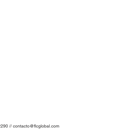
2290 //
contacto@flcglobal.com