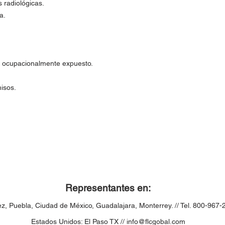
 radiológicas.
a.
al ocupacionalmente expuesto.
misos.
Representantes en:
ez,
Puebla,
Ciudad de México, Guadalajara, Monterrey. // Tel. 800-967-
Estados Unidos: El Paso TX //
info@flcgobal.com