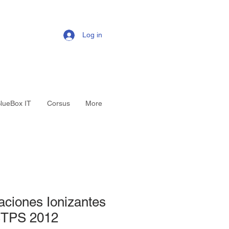
Log in
lueBox IT
Corsus
More
aciones Ionizantes
TPS 2012