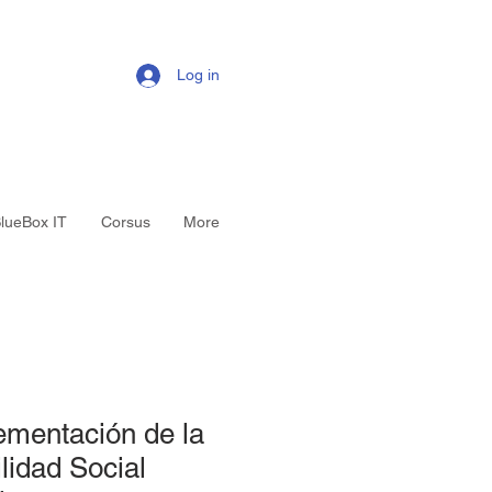
Log in
lueBox IT
Corsus
More
ementación de la
idad Social