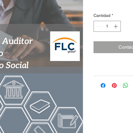
Cantidad
*
Contác