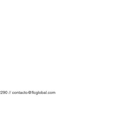
2290 //
contacto@flcglobal.com