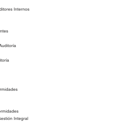
ditores Internos
entes
Auditoría
toría
ormidades
ormidades
estión Integral