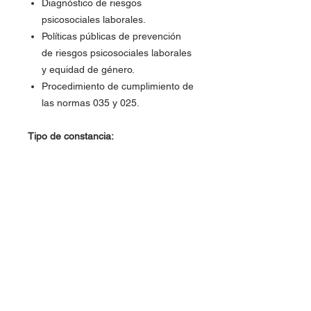
Diagnóstico de riesgos
psicosociales laborales.
Políticas públicas de prevención
de riesgos psicosociales laborales
y equidad de género.
Procedimiento de cumplimiento de
las normas 035 y 025.
Tipo de constancia:
Reconocimiento y DC3 STPS
Nombre del Curso
Curso de NOM-035-STPS-2018,
Instructor(es):
Factores de Riesgo Psicosocial
Ciudad, Estado, País:
Chihuahua, Chihuahua, México.
Duración (no. de horas)