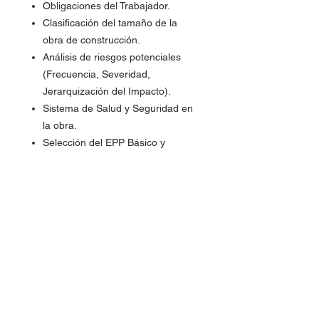
Obligaciones del Trabajador.
Clasificación del tamaño de la
obra de construcción.
Análisis de riesgos potenciales
(Frecuencia, Severidad,
Jerarquización del Impacto).
Sistema de Salud y Seguridad en
la obra.
Selección del EPP Básico y
Específico.
Trabajo de Excavaciones.
Trabajo en espacios confinados.
Soldadura y corte.
Trabajo en altura.
Transporte de materiales en las
obras de construcción.
Trabajos específicos en las obras
de construcción.
Maquinaria y equipo.