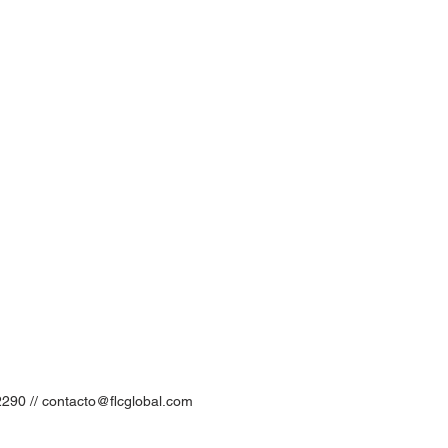
2290 //
contacto@flcglobal.com