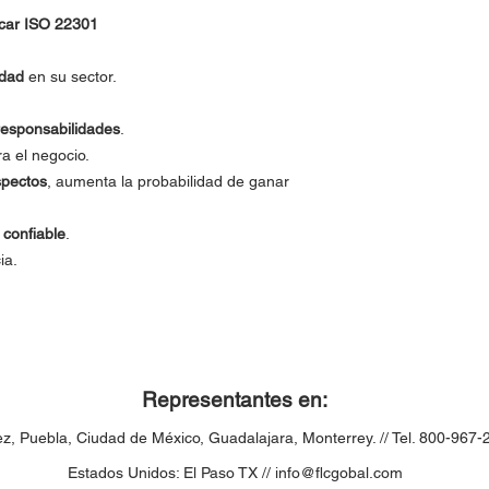
icar ISO 22301
idad
en su sector.
responsabilidades
.
a el negocio.
spectos
, aumenta la probabilidad de ganar
 confiable
.
ia.
Representantes en:
ez,
Puebla,
Ciudad de México, Guadalajara, Monterrey. // Tel. 800-967-
Estados Unidos: El Paso TX //
info@flcgobal.com