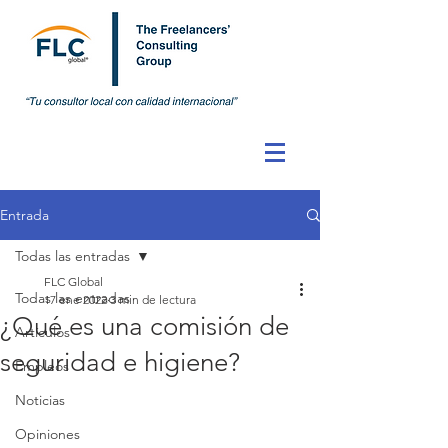
Entrada
Todas las entradas
FLC Global
Todas las entradas
17 ene 2022
3 min de lectura
¿Qué es una comisión de
Artículos
seguridad e higiene?
Empleos
Noticias
Opiniones