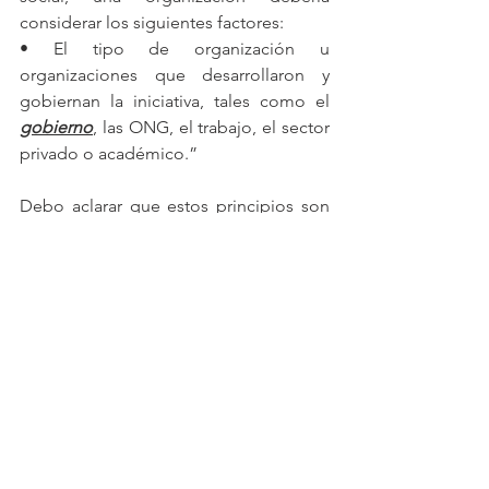
considerar los siguientes factores:
• El tipo de organización u 
organizaciones que desarrollaron y 
gobiernan la iniciativa, tales como el 
gobierno
, las ONG, el trabajo, el sector 
privado o académico.”
Debo aclarar que estos principios son 
una guía voluntaria para cada 
organización, pero… ¿se imaginan que 
calidad de proyecto empresa, proyecto 
ciudad, proyecto nación y proyecto 
planeta tendríamos si cada vez más 
empresas practican estos principios?
La última decisión la tienes tu 
“Empresario(a)”. 
¿Y tu que estás 
haciendo?