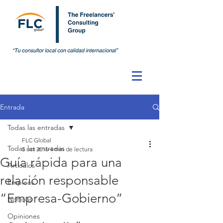
Entrada
Todas las entradas
FLC Global
Todas las entradas
5 oct 2016
4 min de lectura
Guía rápida para una
Artículos
relación responsable
Empleos
“Empresa-Gobierno”
Noticias
Opiniones