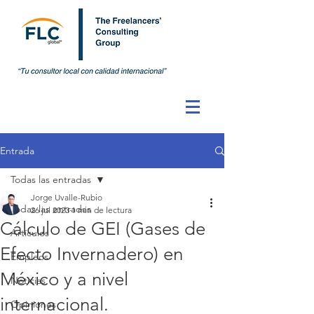
Entrada
Todas las entradas
Jorge Uvalle-Rubio
Todas las entradas
26 jul 2023
1 min de lectura
Cálculo de GEI (Gases de
Artículos
Efecto Invernadero) en
Empleos
México y a nivel
Noticias
internacional.
Opiniones