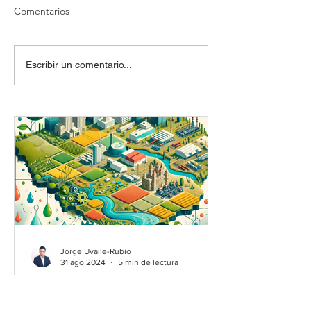
Comentarios
Consultoría de negocios
La trampa del "p
Escribir un comentario...
por hora: Una guía
Por qué la inmed
completa
saboteando nues
empresas
Jorge Uvalle-Rubio
31 ago 2024
5 min de lectura
Riqueza, Empleo y Uso del
Agua en el Estado de