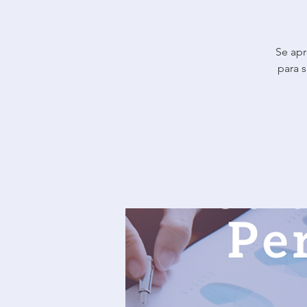
Se apr
para s