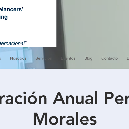
o
Nosotros
Servicios
Eventos
Blog
Contacto
B
ración Anual Pe
Morales