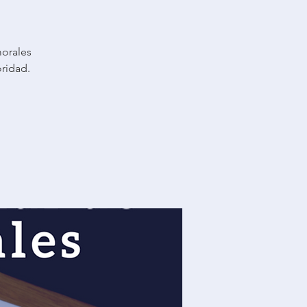
morales
oridad.