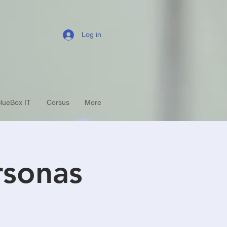
Log in
lueBox IT
Corsus
More
rsonas