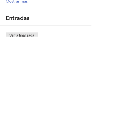
Mostrar más
Entradas
Venta finalizada
Tipo de entrada
ISO 22000 Interpretación
Precio
3300,00 MXN
IVA incluido
Compartir este evento