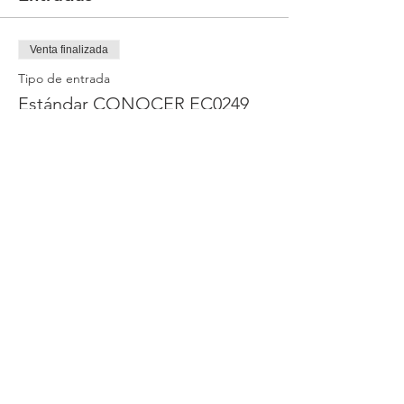
Venta finalizada
Tipo de entrada
Estándar CONOCER EC0249
Precio
Preventa hasta el 28 de Agt
5400,00 MXN
IVA incluido
Compartir este evento