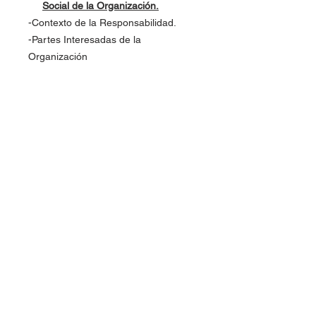
Social de la Organización.
-Contexto de la Responsabilidad.
-Partes Interesadas de la
Organización
Prácticas justas y Gobernanza
- Prevención de Corrupción ISO
39001
- Mecanismos de Denuncia e
Investigación
- Competencia Libre y Justa:
Certificaciones de Integridad
- Código de Comportamiento Ético
Derechos Humanos en las
Empresas
- Inclusión y diversidad.
Conclusiones