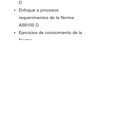
D
Enfoque a procesos
requerimientos de la Norma
AS9100 D
Ejercicios de conocimiento de la
Norma
Directrices y conceptos principales
de ISO19011
Proceso de auditoría interna ISO
19011
Proceso de pre-auditoría
Proceso durante la auditoría
Documentación de hallazgos
Resultados de auditoría
Competencia del auditor
Dinámicas de auditoría
Casos de estudio prácticos
Conclusiones