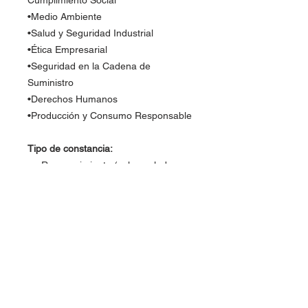
Cumplimiento Social
•Medio Ambiente
•Salud y Seguridad Industrial
•Ética Empresarial
•Seguridad en la Cadena de
Suministro
•Derechos Humanos
•Producción y Consumo Responsable
Tipo de constancia:
Reconocimiento (solo avalado por
FLC Global y el instructor).
Nombre del Curso
Responsabilidad Social Empresarial =
Instructor(es):
Empresas + Productivas + Humanas
+ Ecológicas.
Jorge Uvalle
(ver perfil)
Ciudad, Estado, País: