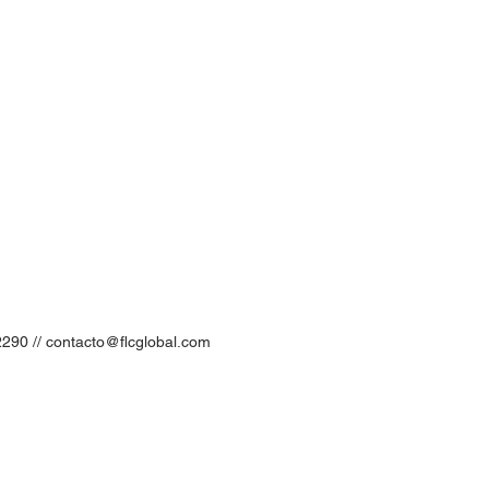
2290 //
contacto@flcglobal.com