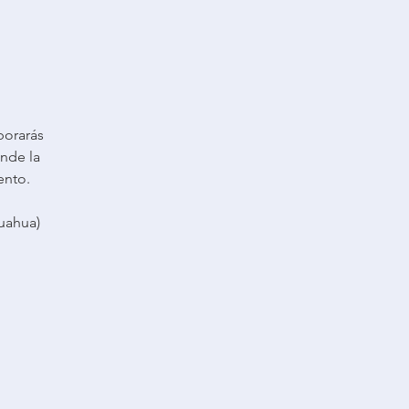
borarás
nde la
ento.
uahua)