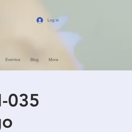
Log in
Eventos
Blog
More
M-035
go