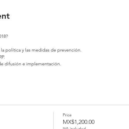
ent
018?
 la política y las medidas de prevención.
RP.
e difusión e implementación.
Price
MX$1,200.00
IVA included