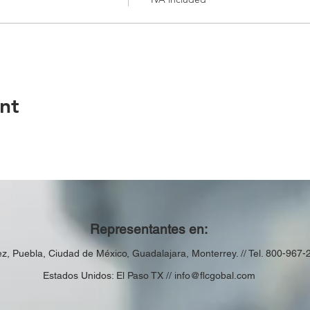
nt
Representantes en:
ez,
Puebla,
Ciudad de México, Guadalajara, Monterrey. // Tel. 800-967-
Estados Unidos: El Paso TX //
info@flcgobal.com