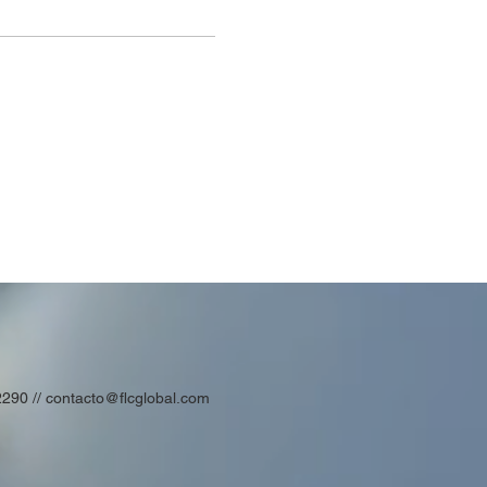
2290 //
contacto@flcglobal.com