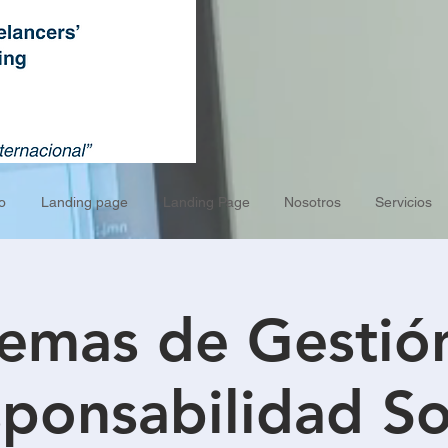
o
Landing page
Landing Page
Nosotros
Servicios
temas de Gestió
ponsabilidad So