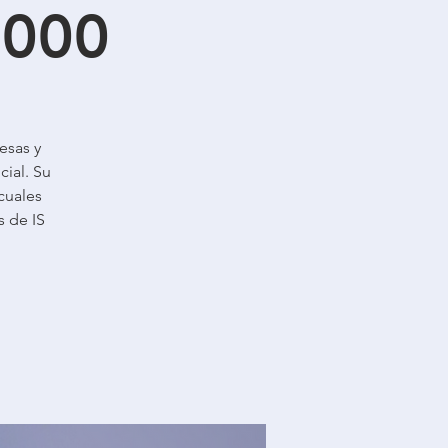
6000
esas y
cial. Su
 cuales
 de IS