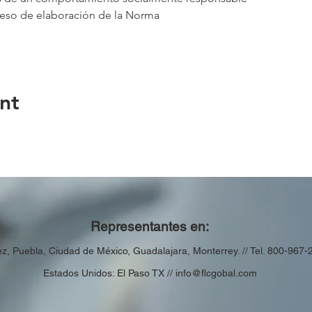
eso de elaboración de la Norma
nt
Representantes en:
ez,
Puebla,
Ciudad de México, Guadalajara, Monterrey. // Tel. 800-967-
Estados Unidos: El Paso TX //
info@flcgobal.com