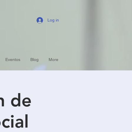
Log in
Eventos
Blog
More
n de
cial