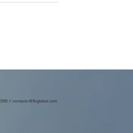
2290 //
contacto@flcglobal.com