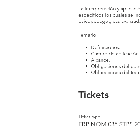
La interpretación y aplica
específicos los cuales se in
psicopedagógicas avanzadas
Temario:
Definiciones.
Campo de aplicación
Alcance.
Obligaciones del pat
Obligaciones del trab
Identificación y Análi
Revisión documental 
Violencia Laboral.
Tickets
Aplicación de exáme
Seguimiento.
Medidas de Prevenci
Entre otros temas.
Ticket type
FRP NOM 035 STPS 2