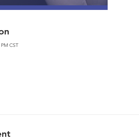
on
0 PM CST
ent