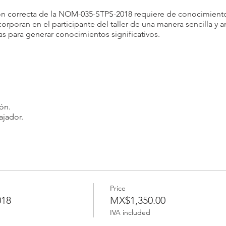
ción correcta de la NOM-035-STPS-2018 requiere de conocimien
corporan en el participante del taller de una manera sencilla y
 para generar conocimientos significativos.
.
rón.
ajador.
sis de los Factores de riesgo Psicosocial.
según aplique.
nes.
ón.
Price
018
MX$1,350.00
IVA included