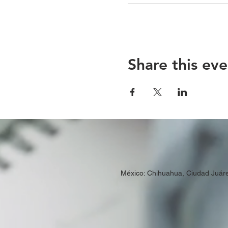
Share this eve
México: Chihuahua, Ciudad Juár