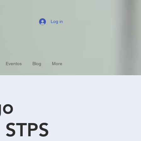
Log in
Eventos
Blog
More
go
 STPS