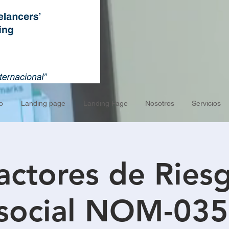
o
Landing page
Landing Page
Nosotros
Servicios
actores de Ries
osocial NOM-035