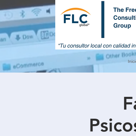
Inici
F
Psic