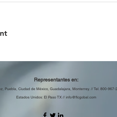
nt
Representantes en:
ez,
Puebla,
Ciudad de México, Guadalajara, Monterrey. // Tel. 800-967-
Estados Unidos: El Paso TX //
info@flcgobal.com