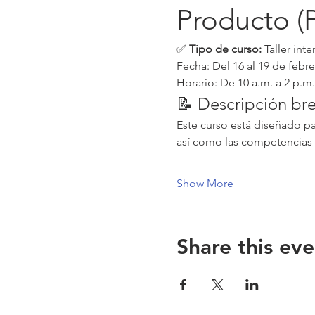
Producto (
✅ 
Tipo de curso:
 Taller int
Fecha: Del 16 al 19 de febr
Horario: De 10 a.m. a 2 p.
📝 Descripción br
Este curso está diseñado pa
así como las competencias 
Show More
Share this eve