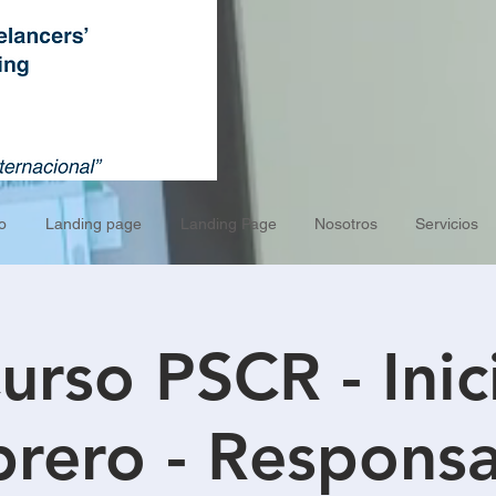
o
Landing page
Landing Page
Nosotros
Servicios
urso PSCR - Inic
rero - Respons