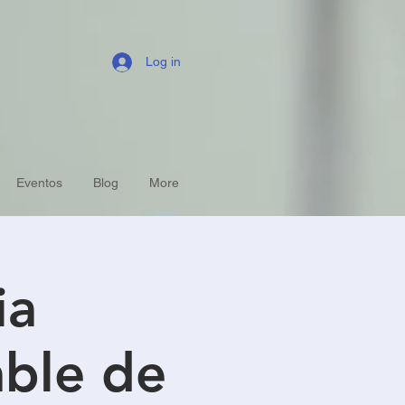
Log in
Eventos
Blog
More
ia
able de