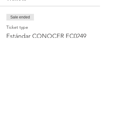
Sale ended
Ticket type
Estándar CONOCER EC0249
Price
Preventa hasta el 28 de Agt
MX$5,400.00
IVA included
Share this event