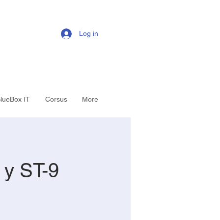
Log in
lueBox IT
Corsus
More
 y ST-9