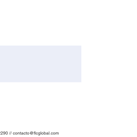
2290 //
contacto@flcglobal.com