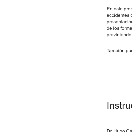
En este pro
accidentes d
presentación
de los forma
previniendo 
También pue
Instru
Dr. Hugo Ca