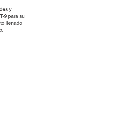
ades y
ST-9 para su
cto llenado
o,